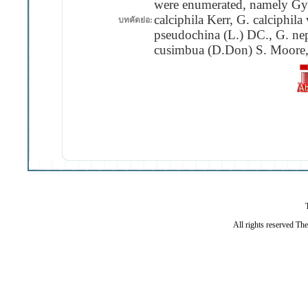
were enumerated, namely Gynu
calciphila Kerr, G. calciphila
บทคัดย่อ:
pseudochina (L.) DC., G. n
cusimbua (D.Don) S. Moore, 
All rights reserved Th