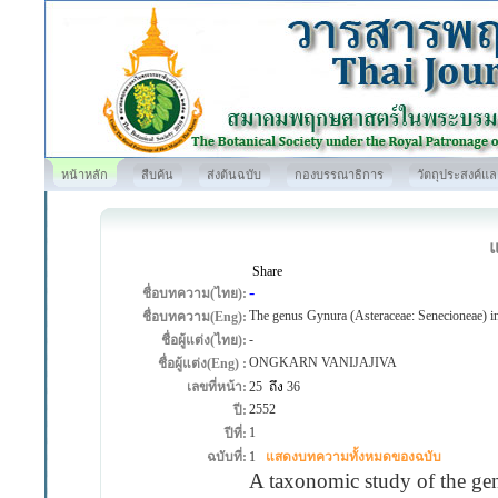
หน้าหลัก
สืบค้น
ส่งต้นฉบับ
กองบรรณาธิการ
วัตถุประสงค์แ
Share
-
ชื่อบทความ(ไทย):
The genus Gynura (Asteraceae: Senecioneae) i
ชื่อบทความ(Eng):
-
ชื่อผู้แต่ง(ไทย):
ONGKARN VANIJAJIVA
ชื่อผู้แต่ง(Eng) :
เลขที่หน้า:
25
ถึง
36
2552
ปี:
1
ปีที่:
ฉบับที่:
1
แสดงบทความทั้งหมดของฉบับ
A taxonomic study of the gen