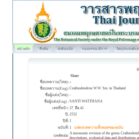
หน้าหลัก
สืบค้น
ส่งต้นฉบับ
กองบรรณาธิการ
วัตถุประสงค์แ
Share
-
ชื่อบทความ(ไทย):
Craibiodendron W.W. Sm. in Thailand
ชื่อบทความ(Eng):
-
ชื่อผู้แต่ง(ไทย):
SANTI WATTHANA
ชื่อผู้แต่ง(Eng) :
เลขที่หน้า:
37
ถึง
41
2552
ปี:
1
ปีที่:
ฉบับที่:
1
แสดงบทความทั้งหมดของฉบับ
A taxonomic revision of the genus Craibiodendr
บทคัดย่อ:
descriptions, ecological data and distributions 