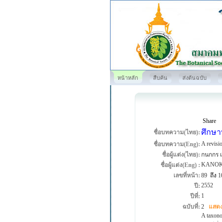
หน้าหลัก
สืบค้น
ส่งต้นฉบับ
Share
ศึกษา
ชื่อบทความ(ไทย):
A revisi
ชื่อบทความ(Eng):
ชื่อผู้แต่ง(ไทย):
กนกกร เ
KANOK
ชื่อผู้แต่ง(Eng) :
เลขที่หน้า:
89
ถึง
1
2552
ปี:
1
ปีที่:
ฉบับที่:
2
แสดง
A taxono