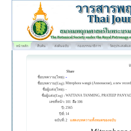
หน้าหลัก
สืบค้น
ส่งต้นฉบับ
กองบรรณาธิการ
วัตถุประสงค์แ
Share
-
ชื่อบทความ(ไทย):
Mitrephora wangii (Annonaceae), a new record
ชื่อบทความ(Eng):
-
ชื่อผู้แต่ง(ไทย):
WATTANA TANMING, PRATEEP PANY
ชื่อผู้แต่ง(Eng) :
เลขที่หน้า:
101
ถึง
106
2565
ปี:
14
ปีที่:
ฉบับที่:
2
แสดงบทความทั้งหมดของฉบับ