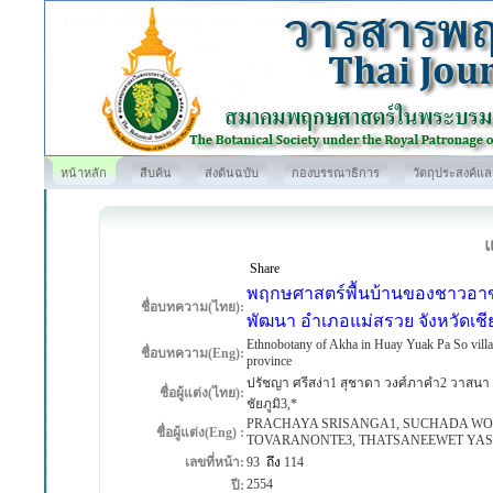
หน้าหลัก
สืบค้น
ส่งต้นฉบับ
กองบรรณาธิการ
วัตถุประสงค์แ
Share
พฤกษศาสตร์พื้นบ้านของชาวอาข่
ชื่อบทความ(ไทย):
พัฒนา อำเภอแม่สรวย จังหวัดเชี
Ethnobotany of Akha in Huay Yuak Pa So villag
ชื่อบทความ(Eng):
province
ปรัชญา ศรีสง่า1 สุชาดา วงศ์ภาคำ2 วาสนา ค
ชื่อผู้แต่ง(ไทย):
ชัยภูมิ3,*
PRACHAYA SRISANGA1, SUCHADA W
ชื่อผู้แต่ง(Eng) :
TOVARANONTE3, THATSANEEWET YAS
เลขที่หน้า:
93
ถึง
114
2554
ปี: