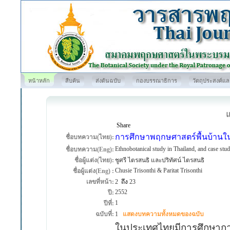
หน้าหลัก
สืบค้น
ส่งต้นฉบับ
กองบรรณาธิการ
วัตถุประสงค์แ
Share
การศึกษาพฤกษศาสตร์พื้นบ้านใ
ชื่อบทความ(ไทย):
Ethnobotanical study in Thailand, and case s
ชื่อบทความ(Eng):
ชื่อผู้แต่ง(ไทย):
ชูศรี ไตรสนธิ และปริทัศน์ ไตรสนธิ
Chusie Trisonthi & Paritat Trisonthi
ชื่อผู้แต่ง(Eng) :
เลขที่หน้า:
2
ถึง
23
2552
ปี:
1
ปีที่:
ฉบับที่:
1
แสดงบทความทั้งหมดของฉบับ
ในประเทศไทยมีการศึกษาการใ