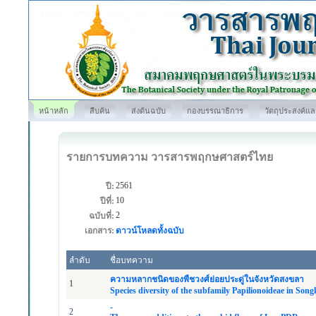
หน้าหลัก
สืบค้น
ส่งต้นฉบับ
กองบรรณาธิการ
วัตถุประสงค์แ
รายการบทความ วารสารพฤกษศาสตร์ไทย
2561
ปี:
10
ปีที่:
2
ฉบับที่:
เอกสาร:
ดาวน์โหลดทั้งฉบับ
ลำดับ
ชื่อบทความ
ความหลากชนิดของพืชวงศ์ย่อยประดู่ในจังหวัดสงขลา
1
Species diversity of the subfamily Papilionoideae in Son
-
2