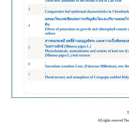
Three new additions to the orchid fl ora of Lao PDR
-
3
Comparative leaf epidermal characteristics in Cleroden
ผลของโพแทสเซียมต่อการเจริญเติบโตและปริมาณคลอโรฟิลล์
ดิน
4
Effects of potassium on growth and chlorophyll content o
culture
สารพฤกษเคมี ฤทธิ์ต้านอนุมูลอิสระ และความเป็นพิษของส
ไมยราบยักษ์ (Mimosa pigra L.)
5
Phytochemicals, antioxidation and toxicity of lead tree 
(Mimosa pigra L.) leaf extracts
-
6
Sarcodum scandens Lour. (Fabaceae-Millettieae), new li
-
7
Floral nectary and osmophore of Ceropegia suddeei Kidy
T
All rights reserved Th