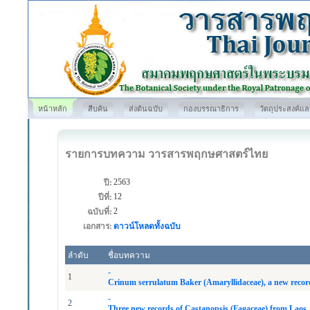
หน้าหลัก
สืบค้น
ส่งต้นฉบับ
กองบรรณาธิการ
วัตถุประสงค์แ
รายการบทความ วารสารพฤกษศาสตร์ไทย
2563
ปี:
12
ปีที่:
2
ฉบับที่:
เอกสาร:
ดาวน์โหลดทั้งฉบับ
ลำดับ
ชื่อบทความ
-
1
Crinum serrulatum Baker (Amaryllidaceae), a new recor
-
2
Three new records of Castanopsis (Fagaceae) from Laos