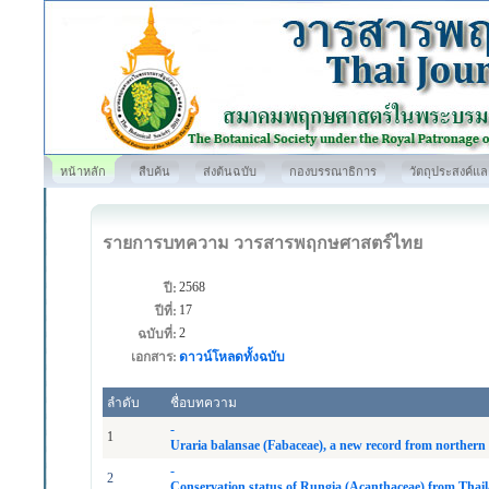
หน้าหลัก
สืบค้น
ส่งต้นฉบับ
กองบรรณาธิการ
วัตถุประสงค์แ
รายการบทความ วารสารพฤกษศาสตร์ไทย
2568
ปี:
17
ปีที่:
2
ฉบับที่:
เอกสาร:
ดาวน์โหลดทั้งฉบับ
ลำดับ
ชื่อบทความ
-
1
Uraria balansae (Fabaceae), a new record from northern
-
2
Conservation status of Rungia (Acanthaceae) from Thai