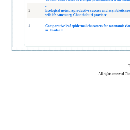
-
3
Ecological notes, reproductive success and asymbiotic se
wildlife sanctuary, Chanthaburi province
-
4
Comparative leaf epidermal characters for taxonomic clari
in Thailand
T
All rights reserved Th