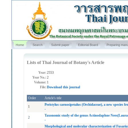
Home
Search
Submit paper
Editorial Board
Preparing manu
Lists of Thai Journal of Botany's Article
Year:
2553
Year No.:
2
Volume:
1
File:
Download this journal
Order
Article's title
Peristylus carnosipetalus (Orchidaceae), a new species 
1
-
Taxonomic study of the genus Actinodaphne Nees(Laurac
2
-
Morphological and molecular characterization of Fusarium