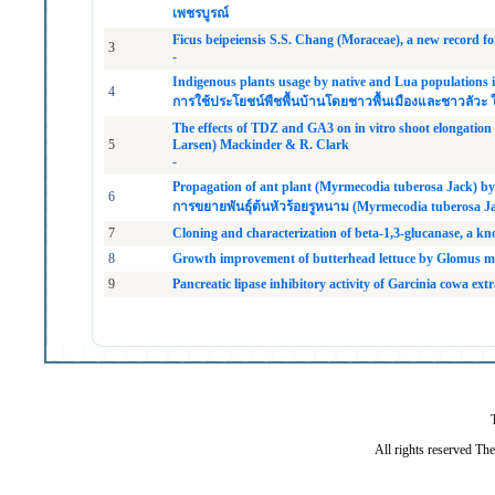
เพชรบูรณ์
Ficus beipeiensis S.S. Chang (Moraceae), a new record f
3
-
Indigenous plants usage by native and Lua populations i
4
การใช้ประโยชน์พืชพื้นบ้านโดยชาวพื้นเมืองและชาวลัวะ ใ
The effects of TDZ and GA3 on in vitro shoot elongation
5
Larsen) Mackinder & R. Clark
-
Propagation of ant plant (Myrmecodia tuberosa Jack) by 
6
การขยายพันธุ์ต้นหัวร้อยรูหนาม (Myrmecodia tuberosa Jack
7
Cloning and characterization of beta-1,3-glucanase, a k
8
Growth improvement of butterhead lettuce by Glomus moss
9
Pancreatic lipase inhibitory activity of Garcinia cowa extr
All rights reserved Th