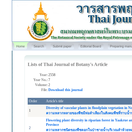
Home
Search
Submit paper
Editorial Board
Preparing manu
Lists of Thai Journal of Botany's Article
Year:
2558
Year No.:
7
Volume:
2
File:
Download this journal
Order
Article's title
Diversity of vascular plants in floodplain vegetation i
1
ความหลากหลายของพืชมีท่อลำเลียงในสังคมพืชที่ราบน้ำท่ว
Flowering plant diversity in riparian forest in Yaakru
Province
2
ความหลากชนิดของพืชดอกในป่าชายน้ำบริเวณลำห้วยหญ้า