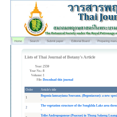
Home
Search
Submit paper
Editorial Board
Preparing manu
Lists of Thai Journal of Botany's Article
Year:
2559
Year No.:
8
Volume:
1
File:
Download this journal
Order
Article's title
Begonia lamxayiana Souvann. (Begoniaceae): a new spe
1
-
The vegetation structure of the Songkhla Lake area thro
2
-
Tribe Andropogoneae (Poaceae) in Thung Salaeng Luang 