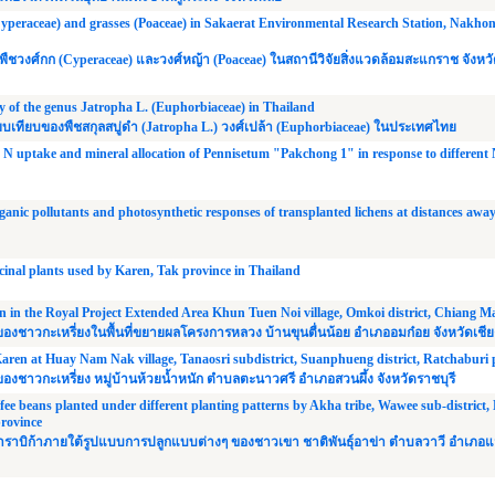
(Cyperaceae) and grasses (Poaceae) in Sakaerat Environmental Research Station, Nakho
งศ์กก (Cyperaceae) และวงศ์หญ้า (Poaceae) ในสถานีวิจัยสิ่งแวดล้อมสะแกราช จังหว
of the genus Jatropha L. (Euphorbiaceae) in Thailand
บเทียบของพืชสกุลสบู่ดำ (Jatropha L.) วงศ์เปล้า (Euphorbiaceae) ในประเทศไทย
N uptake and mineral allocation of Pennisetum "Pakchong 1" in response to differen
ganic pollutants and photosynthetic responses of transplanted lichens at distances awa
inal plants used by Karen, Tak province in Thailand
 in the Royal Project Extended Area Khun Tuen Noi village, Omkoi district, Chiang Ma
องชาวกะเหรี่ยงในพื้นที่ขยายผลโครงการหลวง บ้านขุนตื่นน้อย อำเภออมก๋อย จังหวัดเชีย
aren at Huay Nam Nak village, Tanaosri subdistrict, Suanphueng district, Ratchaburi 
องชาวกะเหรี่ยง หมู่บ้านห้วยน้ำหนัก ตำบลตะนาวศรี อำเภอสวนผึ้ง จังหวัดราชบุรี
ffee beans planted under different planting patterns by Akha tribe, Wawee sub-district,
province
าบิก้าภายใต้รูปแบบการปลูกแบบต่างๆ ของชาวเขา ชาติพันธุ์อาข่า ตำบลวาวี อำเภอแ