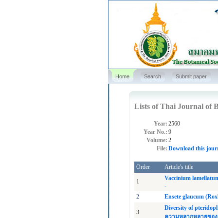
Home
Search
Submit paper
Lists of Thai Journal of B
Year:
2560
Year No.:
9
Volume:
2
File:
Download this jour
Order
Article's title
Vaccinium lamellatum
1
-
2
Ensete glaucum (Roxb
Diversity of pterido
3
ความหลากหลายของเทอ