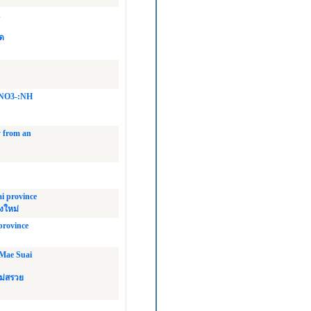
n
ัด
t NO3-:NH
y from an
i province
งใหม่
province
 Mae Suai
ม่สรวย