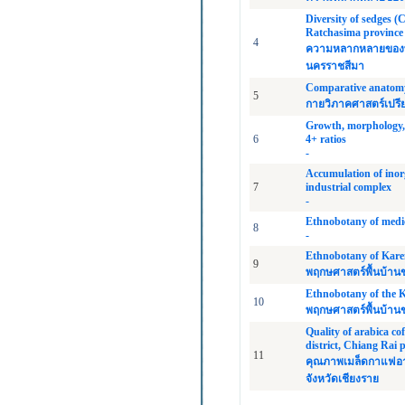
Diversity of sedges 
Ratchasima province
4
ความหลากหลายของพืชว
นครราชสีมา
Comparative anatomy 
5
กายวิภาคศาสตร์เปรีย
Growth, morphology, 
6
4+ ratios
-
Accumulation of inor
7
industrial complex
-
Ethnobotany of medic
8
-
Ethnobotany of Karen
9
พฤกษศาสตร์พื้นบ้านข
Ethnobotany of the K
10
พฤกษศาสตร์พื้นบ้านข
Quality of arabica co
district, Chiang Rai 
11
คุณภาพเมล็ดกาแฟอาร
จังหวัดเชียงราย