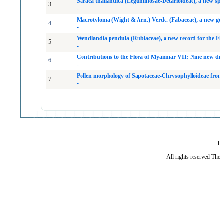
Saraca thailandica (Leguminosae-Detarioideae), a new s
3
-
Macrotyloma (Wight & Arn.) Verdc. (Fabaceae), a new ge
4
-
Wendlandia pendula (Rubiaceae), a new record for the F
5
-
Contributions to the Flora of Myanmar VII: Nine new di
6
-
Pollen morphology of Sapotaceae-Chrysophylloideae fro
7
-
T
All rights reserved Th