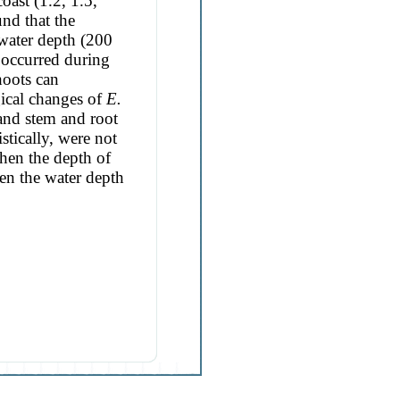
ast (1.2, 1.5,
und that the
 water depth (200
n
occurred during
hoots can
ical changes of
E.
and stem and root
stically, were not
when the depth of
hen the water depth