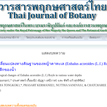
กองบรรณาธิการ
วัตถุประสงค์และขอบข่าย
การเตรียมต้นฉบับ
ติดต่อเรา
แสดงบทความ
ลี่ยนแปลงทางสัณฐานของหญ้าคาทะเล (Enhalus acoroides (L.f.) R
ึกของน้ำ
gical changes of Enhalus acoroides (L.f.) Royle in various water depths
องกอก1,* ประศาสตร์ เกื้อมณี1 ณัฎฐา เสนีวาส1 และ ชัชรี แก้วสุรลิขิต2
MA TONGKOK1,*, PRASART KERMANEE1, NUTTHA SANEVAS1, & CHATCHAREE
6
แสดงบทความทั้งหมดของฉบับ