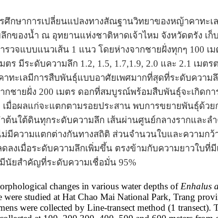
ึกษาการเปลี่ยนแปลงทางสัณฐานวิทยาของหญ้าคาทะเล
ลึก
ของน้ำ ณ อุทยานแห่งชาติหาดเจ้าไหม จังหวัดตรัง เก็บ
ำรวจแบบแนวเส้น 1
แนว โดยห่างจากชายฝั่งทุกๆ
100
เม
เมตร มีระดับความลึก
1.2, 1.5, 1.7,1.9, 2.0
และ
2.1
เมตรต
คาทะเลมีการสืบพันธุ์แบบอาศัยเพศมากที่สุดที่ระดับความล
จากชายฝั่ง
200
เมตร ดอกที่สมบูรณ์พร้อมสืบพันธุ์จะเกิด
ง เมื่อผลแก่จะแตกตามรอยประสาน พบการขยายพันธุ์ด้วยก
ำต้นใต้ดินทุกระดับความลึก เส้นผ่านศูนย์กลางรากและล
ไม่มีความแตกต่างกันทางสถิติ ส่วนจำนวนใบและความกว้
ดลงเมื่อระดับความลึกเพิ่มขึ้น ตรงข้ามกับความยาวใบที่มีแ
มีนัยสำคัญที่ระดับความเชื่อมั่น
95%
rphological changes in various water depths of
Enhalus 
 were studied at Hat Chao Mai National Park, Trang provi
imens were
collected by Line-transect method (1 transect).