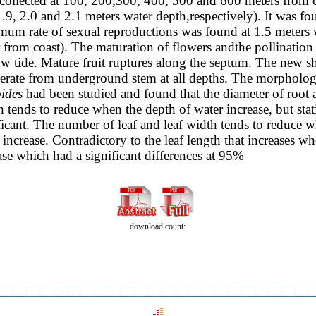
collected at 100,
200,300, 400, 500 and 600 meters from co
1.9, 2.0 and 2.1 meters water
depth,respectively). It was fo
um rate of sexual reproductions was found
at 1.5 meters
 from coast). The maturation of flowers andthe pollinatio
ow tide. Mature fruit ruptures along the septum. The new s
erate from underground stem at all depths. The morpholog
oides
had been studied and found that the diameter of root 
h tends to
reduce when the depth of water increase, but stati
ficant. The number of
leaf and leaf width tends to reduce 
 increase. Contradictory to the
leaf length that increases w
ase which had a significant differences
at 95%
download count: