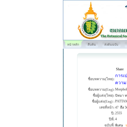
หน้าหลัก
สืบค้น
ส่งต้นฉบับ
Share
การเป
ชื่อบทความ(ไทย):
ความล
Morpholo
ชื่อบทความ(Eng):
ชื่อผู้แต่ง(ไทย):
ปัทมา ท
PATTA
ชื่อผู้แต่ง(Eng) :
เลขที่หน้า:
47
ถึง
5
2555
ปี:
4
ปีที่:
ฉบับที่:
พิเศษ