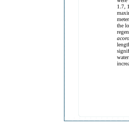
were 
1.7, 
maxim
meter
the l
regen
acor
lengt
signi
water
incre