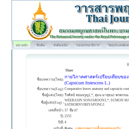
หน้าหลัก
สืบค้น
ส่งต้นฉบับ
กองบรรณาธิการ
วัตถุประสงค์แ
Share
กายวิภาคศาสตร์เปรียบเทียบขอ
ชื่อบทความ(ไทย):
(Capsicum frutescens L.)
Comparative leaves anatomy and capsaicin cont
ชื่อบทความ(Eng):
ชื่อผู้แต่ง(ไทย):
วีรศิลป์ สอนจรูญ1,*, สุมน มาสุธน1 พรพรรณ 
WEERASIN SONJAROON1,*, SUMON M
ชื่อผู้แต่ง(Eng) :
SATHORNVIRIYAPONG1
เลขที่หน้า:
57
ถึง
67
2555
ปี:
4
ปีที่:
ฉบับที่:
พิเศษ
แสดงบทความทั้งหมดของฉบับ