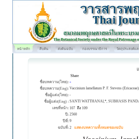
หน้าหลัก
สืบค้น
ส่งต้นฉบับ
กองบรรณาธิการ
วัตถุประสงค์แ
Share
-
ชื่อบทความ(ไทย):
Vaccinium lamellatum P. F. Stevens (Ericaceae)
ชื่อบทความ(Eng):
-
ชื่อผู้แต่ง(ไทย):
SANTI WATTHANAl,*, SUBHASIS PAND
ชื่อผู้แต่ง(Eng) :
เลขที่หน้า:
107
ถึง
109
2560
ปี:
9
ปีที่:
ฉบับที่:
2
แสดงบทความทั้งหมดของฉบับ