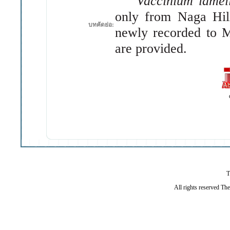
V
accinium
lamel
only
from
N
aga
Hil
บทคัดย่อ:
newly recorded to
M
are provided.
T
All rights reserved Th