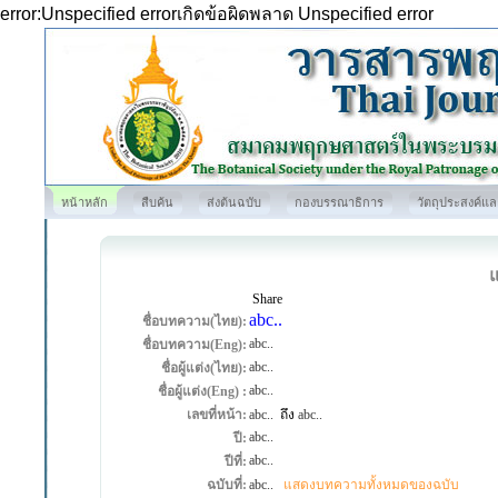
error:Unspecified errorเกิดข้อผิดพลาด Unspecified error
หน้าหลัก
สืบค้น
ส่งต้นฉบับ
กองบรรณาธิการ
วัตถุประสงค์แ
Share
abc..
ชื่อบทความ(ไทย):
abc..
ชื่อบทความ(Eng):
abc..
ชื่อผู้แต่ง(ไทย):
abc..
ชื่อผู้แต่ง(Eng) :
เลขที่หน้า:
abc..
ถึง
abc..
abc..
ปี:
abc..
ปีที่:
ฉบับที่:
abc..
แสดงบทความทั้งหมดของฉบับ