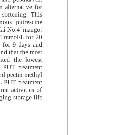
 alternative for
 softening. This
nous putrescine
Mai No.4’ mango.
 4 mmol/L for 20
C for 9 days and
und that the most
ted the lowest
/L PUT treatment
nd pectin methyl
/L PUT treatment
me activities of
ing storage life