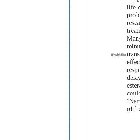
life
prol
rese
trea
Mang
minu
trans
บทคัดย่อ:
effe
resp
dela
este
coul
‘Nam
of fr