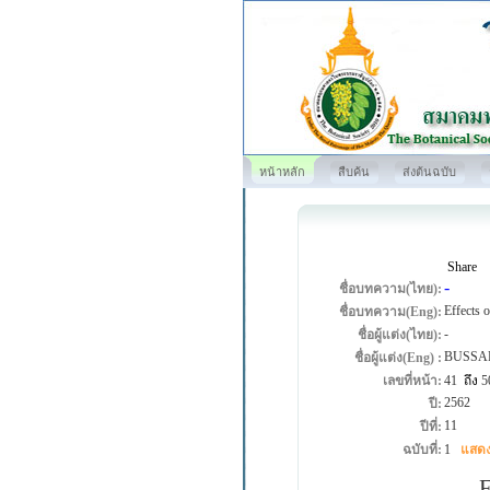
หน้าหลัก
สืบค้น
ส่งต้นฉบับ
Share
-
ชื่อบทความ(ไทย):
Effects 
ชื่อบทความ(Eng):
-
ชื่อผู้แต่ง(ไทย):
BUSSA
ชื่อผู้แต่ง(Eng) :
เลขที่หน้า:
41
ถึง
5
2562
ปี:
11
ปีที่:
ฉบับที่:
1
แสดง
Frui