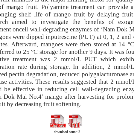
 of mango fruit. Polyamine treatment can provide an
onging shelf life of mango fruit by delaying fruit
arch aimed to investigate the benefits of exoge
tment oncell wall-degrading enzymes of ‘Nam Dok 
oes were dipped inputrescine (PUT) at 0, 1, 2 and
tes. Afterward, mangoes were then stored at 14 °
ferred to 25 °C storage for another 9 days. It was fo
ctive treatment was 2 mmol/L PUT which exhibi
iration rate during storage. In addition, 2 mmol
yed pectin degradation, reduced polygalacturonase a
rase activities. These results suggested that 2 mmol
d be effective in reducing cell wall-degrading enzy
 Dok Mai No.4’ mango after harvesting for prolong
uit by decreasing fruit softening.
download count:
3