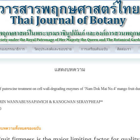
กองบรรณาธิการ
วัตถุประสงค์และขอบข่าย
การเตรียมต้นฉบับ
ติดต่อเรา
แสดงบทความ
of putrescine treatment on cell wall-degrading enzymes of ‘Nam Dok Mai No.4’ mango fruit dur
RIN WANNABUSSAPAWICH & KANOGWAN SERAYPHEAP*
0
บทความทั้งหมดของฉบับ
t firmness is the major limiting factor for quality