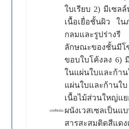
ใบเรียบ 2) มีเซลล์ห
เนื้อเยื่อชั้นผิว 
กลมและรูปร่างร
ลักษณะของชั้น
มีโ
ขอบใบโค้งลง
6)
ม
ในแผ่นใบ
และก้า
แผ่นใบและก้านใบ
เนื้อไม้ส่วนใหญ่แ
ผนังเวสเซลเป็นแ
บทคัดย่อ:
สารสะสม
ติดสีแด