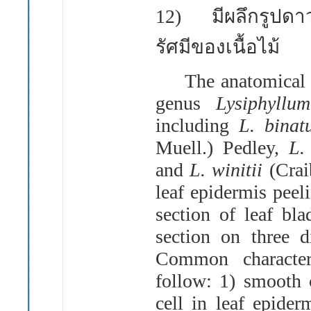
12)
มีผลึกรูปด
รัศมีของ
เนื้อไม้
The anatomical stu
genus
Lysiphyll
including
L. bina
Muell.) Pedley,
L.
and
L. winitii
(Crai
leaf epidermis peel
section of leaf bl
section on three 
Common characteri
follow: 1) smooth c
cell in leaf epider