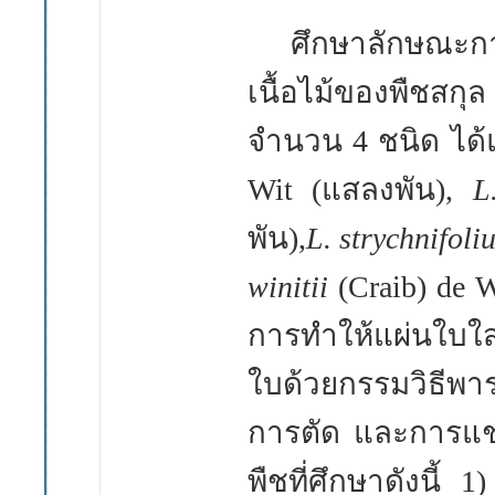
ศึกษาลักษณะกาย
เนื้อไม้ของพืชสก
จำนวน
4
ชนิด ได้
Wit (
แสลงพัน
),
L
พัน),
L. strychnifol
winitii
(Craib) de 
การทำให้แผ่นใบใ
ใบด้วยกรรมวิธีพา
การตัด และการแช่
พืชที่ศึกษาดังนี้
1)