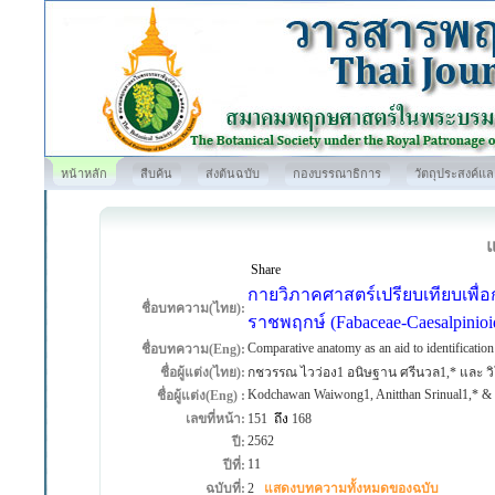
หน้าหลัก
สืบค้น
ส่งต้นฉบับ
กองบรรณาธิการ
วัตถุประสงค์แ
Share
กายวิภาคศาสตร์เปรียบเทียบเพื่อกา
ชื่อบทความ(ไทย):
ราชพฤกษ์ (Fabaceae-Caesalpinio
Comparative anatomy as an aid to identificatio
ชื่อบทความ(Eng):
ชื่อผู้แต่ง(ไทย):
กชวรรณ ไวว่อง1 อนิษฐาน ศรีนวล1,* และ วิ
Kodchawan Waiwong1, Anitthan Srinual1,* &
ชื่อผู้แต่ง(Eng) :
เลขที่หน้า:
151
ถึง
168
2562
ปี:
11
ปีที่:
ฉบับที่:
2
แสดงบทความทั้งหมดของฉบับ