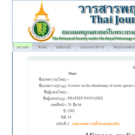
หน้าหลัก
สืบค้น
ส่งต้นฉบับ
กองบรรณาธิการ
วัตถุประสงค์แ
Share
-
ชื่อบทความ(ไทย):
A review on the ethnobotany of exotic species
ชื่อบทความ(Eng):
-
ชื่อผู้แต่ง(ไทย):
PRATEEP PANYADEE
ชื่อผู้แต่ง(Eng) :
เลขที่หน้า:
79
ถึง
94
2565
ปี:
14
ปีที่:
ฉบับที่:
2
แสดงบทความทั้งหมดของฉบับ