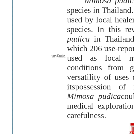
Mimosa pudi
species in Thailand
used by local heale
species
.
In this re
pudica
in Thailan
which 206 use
-
repo
used as local me
บทคัดย่อ:
conditions from ge
versatility of uses
itspossession of 
Mimosa pudica
cou
medical exploratio
carefulness
.