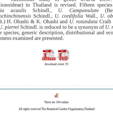
lionoideae
)
in Thailand is revised
.
Fifteen specie
ria acaulis
Schindl
.
, U
.
Campanulate
(
Be
ochinchinensis
Schindl
.
, U
.
cordifolia
Wall
.
,
U
.
o
h
.)
H
.
Ohashi & K
.
Ohashi and
U
.
rotundata
Craib 
U
.
pierrei
Schindl
.
is reduced to be a synonym of
U
.
e species, generic description, distributional and ec
imens examined are presented
.
download count:
99
There are 104 online
All rights reserved The Botanical Garden Organization,Thailand