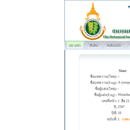
หน้าหลัก
สืบค้น
ส่งต้นฉบับ
Share
-
ชื่อบทความ(ไทย):
A synops
ชื่อบทความ(Eng):
-
ชื่อผู้แต่ง(ไทย):
Woracha
ชื่อผู้แต่ง(Eng) :
เลขที่หน้า:
1
ถึง
21
2567
ปี:
16
ปีที่:
ฉบับที่:
1
แสดง
Ta