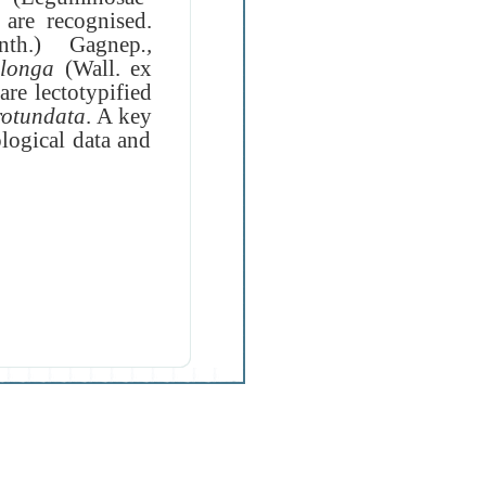
s are recognised
.
nth
.)
Gagnep
.
,
blonga
(
Wall
.
ex
are lectotypified
rotundata
.
A key
ological data and