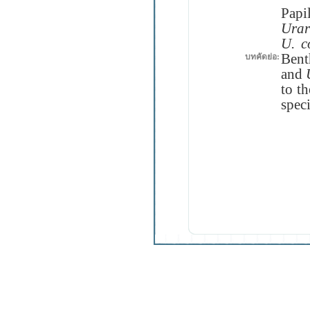
Papi
Ura
U
.
c
Bent
บทคัดย่อ:
and
to th
spec