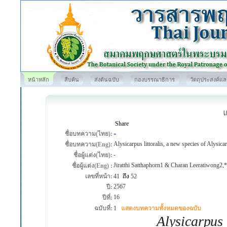
หน้าหลัก
สืบค้น
ส่งต้นฉบับ
กองบรรณาธิการ
วัตถุประสงค์แ
Share
-
ชื่อบทความ(ไทย):
Alysicarpus littoralis, a new species of Alysic
ชื่อบทความ(Eng):
-
ชื่อผู้แต่ง(ไทย):
Jiratthi Satthaphorn1 & Charan Leeratiwong2,*
ชื่อผู้แต่ง(Eng) :
เลขที่หน้า:
41
ถึง
52
2567
ปี:
16
ปีที่:
ฉบับที่:
1
แสดงบทความทั้งหมดของฉบับ
Alysicarpus