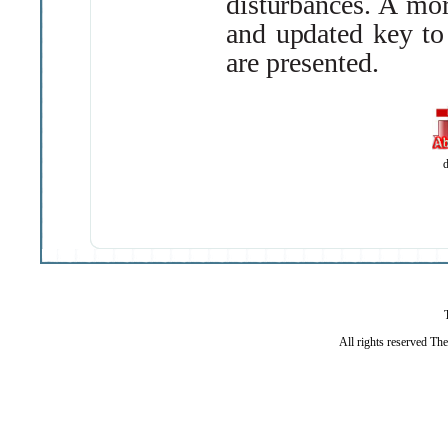
disturbances
.
A
mor
and
updated
key
to
are
presented
.
d
All rights reserved Th