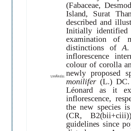
(
Fabaceae,
Desmod
Island,
Surat
Than
described
and
illus
Initially
identified
examination of
distinctions
of
A
.
inflorescence inte
colour of
corolla a
newly
proposed
s
บทคัดย่อ:
monilifer
(
L
.)
DC
.
Léonard
as
it
ex
inflorescence,
resp
the
new
species
is
(
CR,
B2
(
bii
+
ciii
)
guidelines
since
po