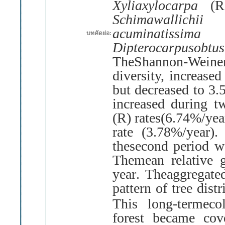
Xyliaxylocarpa
(
R
Schimawallichi
acuminatissim
บทคัดย่อ:
Dipterocarpusob
TheShannon
-
Weine
diversity, increased
but decreased to 3
.
increased during t
(
R
)
rates
(
6
.
74
%/
yea
rate
(
3
.
78
%/
year
)
thesecond period we
Themean relative 
year
.
Theaggregate
pattern of tree dis
This long
-
termeco
forest became co