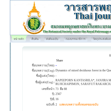
หน้าหลัก
สืบค้น
ส่งต้นฉบับ
กองบรรณาธิการ
วัตถุประสงค์แ
Share
-
ชื่อบทความ(ไทย):
Dynamics of mixed deciduous forest in the Que
ชื่อบทความ(Eng):
-
ชื่อผู้แต่ง(ไทย):
RAPEEPORN KANTASRILA*, JANJIRA 
ชื่อผู้แต่ง(Eng) :
RUJICHAIPIMON, SARAYUT RAKARCH
เลขที่หน้า:
73
ถึง
88
2567
ปี:
16
ปีที่:
ฉบับที่:
2
แสดงบทความทั้งหมดของฉบับ