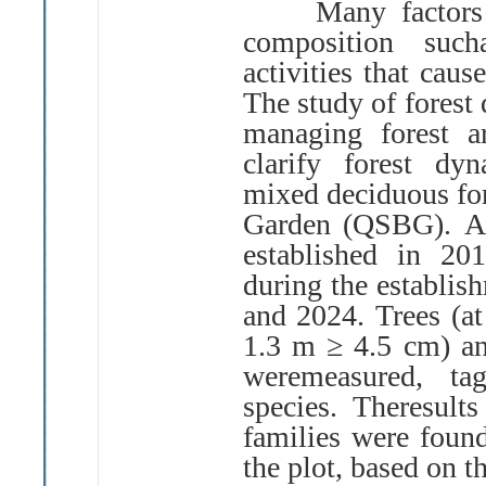
Many factors affe
composition suc
activities that caus
The study of forest
managing forest a
clarify forest dy
mixed deciduous fo
Garden
(
QSBG
).
A
established in 20
during the establis
and 2024
.
Trees
(
at
1
.
3 m
≥
4
.
5 cm
)
a
weremeasured, ta
species
.
Theresults
families were fou
the plot, based on 