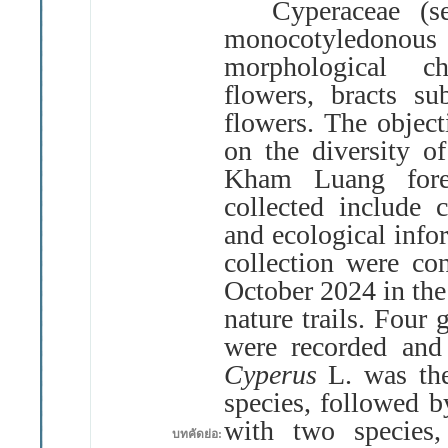
Cyperaceae
(
s
monocotyledonou
morphological cha
flowers, bracts su
flowers
.
The object
on the diversity 
Kham Luang fore
collected include
and ecological info
collection were c
October 2024 in the 
nature trails
.
Four g
were recorded and
Cyperus
L
.
was th
species, followed 
with two specie
บทคัดย่อ: