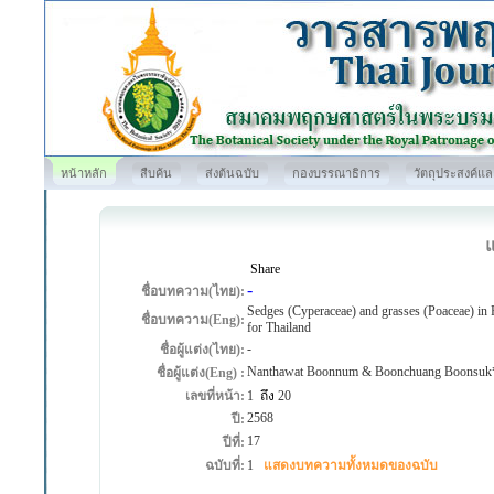
หน้าหลัก
สืบค้น
ส่งต้นฉบับ
กองบรรณาธิการ
วัตถุประสงค์แ
Share
-
ชื่อบทความ(ไทย):
Sedges (Cyperaceae) and grasses (Poaceae) in 
ชื่อบทความ(Eng):
for Thailand
-
ชื่อผู้แต่ง(ไทย):
Nanthawat Boonnum & Boonchuang Boonsuk
ชื่อผู้แต่ง(Eng) :
เลขที่หน้า:
1
ถึง
20
2568
ปี:
17
ปีที่:
ฉบับที่:
1
แสดงบทความทั้งหมดของฉบับ