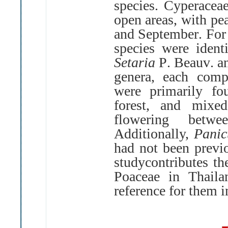
species
.
Cyperaceae
open areas, with p
and September
.
For
species were ident
Setaria
P
.
Beauv
.
a
genera, each compr
were primarily fo
forest, and mixed
flowering betw
Additionally,
Pani
had not been previ
studycontributes t
Poaceae in Thaila
reference for them