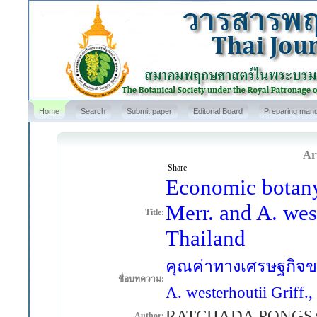
Home
Search
Submit paper
Editorial Board
Preparing manu
Art
Share
Economic botany
Merr. and A. west
Title:
Thailand
คุณค่าทางเศรษฐกิจขอ
ชื่อบทความ:
A. westerhoutii Griff
RATCHADA PONGSA
Author: