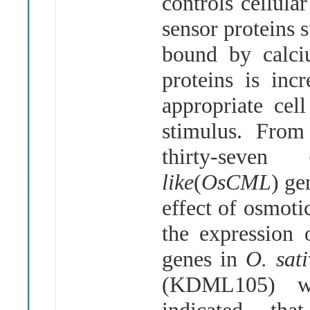
controls cellular
sensor proteins
bound by calci
proteins is incr
appropriate cel
stimulus. Fro
thirty-seven
like
(
OsCML
) ge
effect of osmot
the expression
genes in
O. sat
(KDML105) was