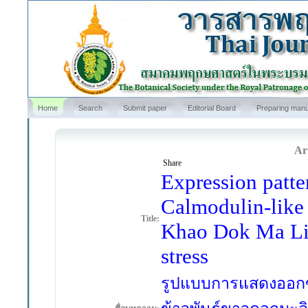
Home
Search
Submit paper
Editorial Board
Preparing manu
Art
Share
Expression patte
Calmodulin-like 
Title:
Khao Dok Ma Li 
stress
รูปแบบการแสดงออกขอ