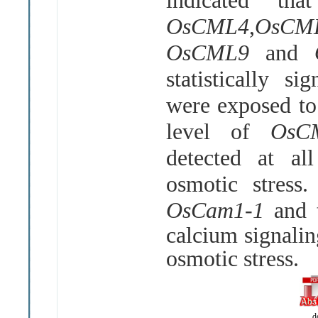
indicated th
OsCML4
,
OsCM
OsCML9
and
statistically sig
were exposed to
level of
Os
detected at al
osmotic stress.
OsCam1-1
and 
calcium signalin
osmotic stress.
d