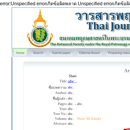
error:Unspecified errorเกิดข้อผิดพลาด Unspecified errorเกิดข้อ
Home
Search
Submit paper
Editorial Board
Preparing manu
Art
Share
abc..
Title:
abc..
ชื่อบทความ:
Author:
abc..
abc..
ชื่อผู้แต่ง :
Pages:
abc..
-
abc..
Year:
abc..
Year No.:
abc..
Volume:
abc..
Show All Articles
Abstract:
abc..