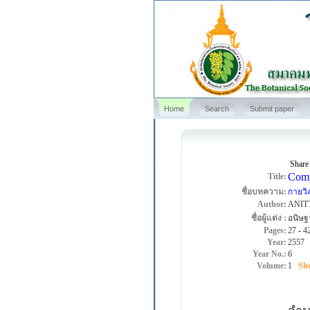
Home
Search
Submit paper
Share
Comp
Title:
ชื่อบทความ:
กายวิ
Author:
ANIT
ชื่อผู้แต่ง :
อนิษฐ
Pages:
27
-
4
Year:
2557
Year No.:
6
Volume:
1
Sho
ศึก