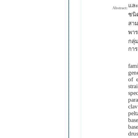
และ
Abstract:
ชนิ
สาม
พารา
กลุ
การ
The
fam
gene
of e
stra
spec
par
clav
pelt
base
base
drus