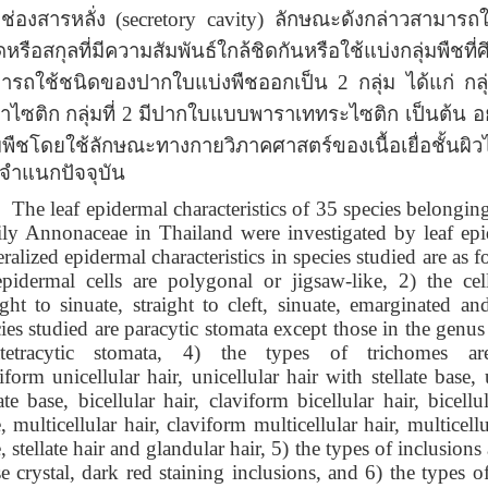
ช่องสารหลั่ง
(secretory cavity)
ลักษณะดังกล่าวสามารถใ
ดหรือ
สกุลที่มีความสัมพันธ์ใกล้ชิดกันหรือใช้แบ่งกลุ่ม
ารถใช้ชนิดของปากใบแบ่งพืชออกเป็น 2
กลุ่ม ได้แก่ กลุ่
ไซติก กลุ่มที่
2
มีปากใบแบบพาราเททระไซติก
เป็นต้น 
่มพืชโดยใช้ลักษณะทางกายวิภาคศาสตร์ของเนื้อเยื่อชั้นผิวไ
จำแนกปัจจุบัน
 leaf epidermal characteristics of 35 species belonging 
ily Annonaceae in Thailand were investigated by leaf epi
ralized epidermal characteristics in species studied are as f
pidermal cells are polygonal or jigsaw-like, 2) the cell
ight to sinuate, straight to cleft, sinuate, emarginated and
ies studied are paracytic stomata except those in the genu
atetracytic stomata, 4) the types of trichomes are
iform unicellular hair, unicellular hair with stellate base, 
ate base, bicellular hair, claviform bicellular hair, bicellu
, multicellular hair, claviform multicellular hair, multicellu
, stellate hair and glandular hair, 5) the types of inclusions 
e crystal, dark red staining inclusions, and 6) the types of