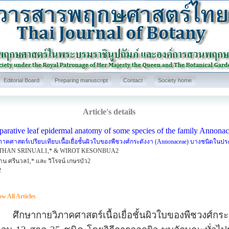
Editorial Board
Preparing manuscript
Contact
Society home
Article's details
arative leaf epidermal anatomy of some species of the family Annona
ภาคศาสตร์เปรียบเทียบเนื้อเยื่อชั้นผิวใบของพืชวงศ์กระดังงา (Annonaceae) บางชนิดในป
THAN SRINUAL1,* & WIROT KESONBUA2
าน ศรีนวล1,* และ วิโรจน์ เกษรบัว2
2
w All Articles
ษากายวิภาคศาสตร์เนื้อเยื่อชั้นผิวใบของพืชวงศ์กร