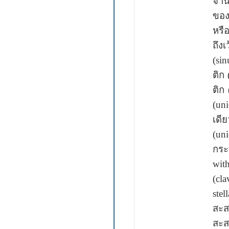
จำ
ของพ
หรื
ถึงเ
(si
ติก
ติก
(uni
เดี
(uni
กระ
wit
(cl
stel
สะส
สะสม