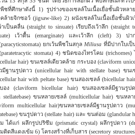
นวน
13
สกุล
35 ชนิด โดยวิธีการลอกผิว พบลักษณะทั่วไปของ
ืชที่ศึกษาดังนี้ 1) รูปร่างของเซลล์ในเนื้อเยื่อชั้นผิวหลา
อคล้ายจิกซอว์
(jigsaw-like) 2)
ผนังเซลล์ใน
เนื้อเยื่อชั้นผิ
ว้าเป็นคลื่น
(straight to sinuate)
เรียบถึงเว้าลึก
(straight to
nuate) เว้าตื้น (emarginate) และเว้าลึก (cleft) 3) 
 (paracyticstomata) ยกเว้นพืชในสกุล
Miliusa
ที่มีปากใบเ
(paratetracytic stomata) 4) ชนิดของไทรโคม (trichomes) 
cellular hair) ขนเซลล์เดียวคล้าย กระบอง (claviform unice
ยวมีฐานรูปดาว
(unicellular hair with stellate base) ขนเ
cellular hair with peltate base)
ขนสองเซลล์
(bicellular h
บอง (claviform bicellular hair)
ขนสองเซลล์มีฐานรู
h stellatebase) ขนหลายเซลล์ (multicellular hair) ขนห
aviform multicellular hair)ขนหลายเซลล์มีฐานรูปดาว (mult
latebase) ขนรูปดาว (stellate hair) และ ขนต่อม (glandular h
ม ได้แก่ ผลึกรูปปริซึม
(prismatic crystal)
ผลึกรูปดาว
(d
ติดสีแดงเข้ม 6) โครงสร้างที่เก็บสาร (secretory structures)