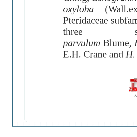
oxyloba
(Wall.
Pteridaceae subfam
three s
parvulum
Blume,
E.H. Crane and
H.
d