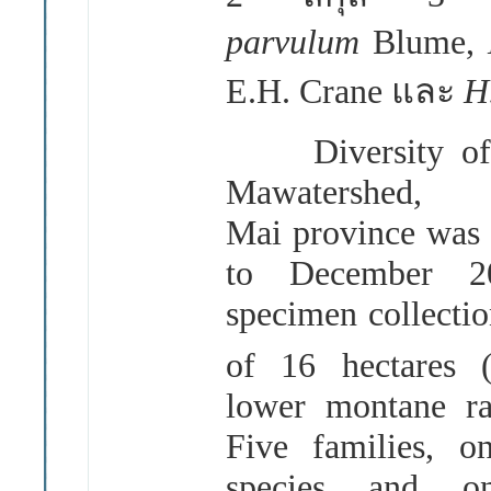
parvulum
Blume,
E.H. Crane
และ
H
Diversity of e
Mawatershed,
Mai province was
to December 20
specimen collecti
of 16 hectares
lower montane rai
Five families, o
species and o