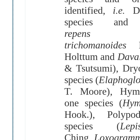
identified,
i.e.
D
species and
repen
trichomanoides
Holttum and
Dava
& Tsutsumi), Dry
species (
Elaphogl
T. Moore), Hym
one species (
Hym
Hook.), Polypo
species (
Le
Ching,
Loxogramm