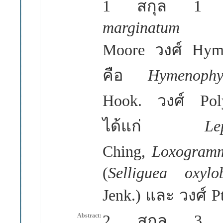
1
สกุล
marginatu
Moore
วงศ์
Hym
คือ
Hymenop
Hook.
วงศ์
Po
ได้แก่
L
Ching,
Loxogramm
(
Selliguea oxy
Jenk.)
และ วงศ์
P
2
สกุล
Abstract: