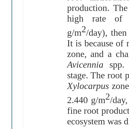
production. Th
high rate of 
2
g/m
/day), then
It is because of 
zone, and a char
Avicennia
spp.
stage. The root 
Xylocarpus
zone
2
2.440 g/m
/day,
fine root produc
ecosystem was d