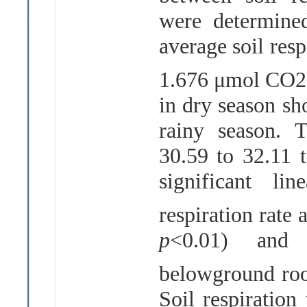
were determine
average soil res
1.676
μ
mol CO2
in dry season sh
rainy season. 
30.59 to 32.11 
significant li
respiration rate 
p
<0.01) and
belowground roo
Soil respiration