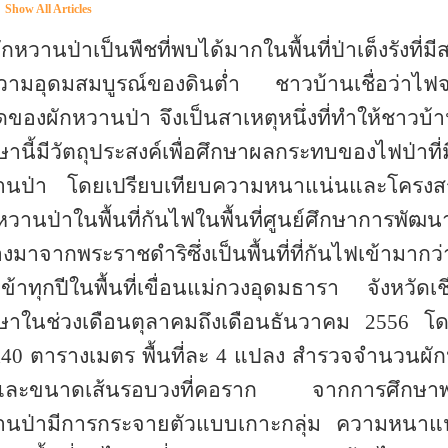
Show All Articles
หวานป่าเป็นพืชที่พบได้มากในพื้นที่ป่าเต็งรังที่
วามอุดมสมบูรณ์
ของดินต่ำ ชาวบ้านเชื่อว่าไฟ
ของผักหวานป่า จึงเป็นสาเหตุหนึ่งที่ทำให้ชาวบ้า
ษานี้มีวัตถุประสงค์เพื่อศึกษาผลกระทบของไฟป่าที
านป่า โดยเปรียบเทียบความหนาแน่นและโครงส
หวานป่าในพื้นที่กันไฟในพื้นที่ศูนย์ศึกษาการพัฒน
่องมาจากพระราชดำริซึ่งเป็นพื้นที่ที่กันไฟเข้ามากว
ข้าทุกปีในพื้นที่เขื่อนแม่กวงอุดมธารา จังหวั
กษาในช่วงเดือนตุลาคมถึงเดือนธันวาคม 2556
โ
x40
ตารางเมตร พื้นที่ละ
4
แปลง สำรวจจำนวนผัก
งและขนาดเส้นรอบวงที่คอราก จากการศึกษาพ
นป่ามีการกระจายตัวแบบเกาะกลุ่ม ความหนาแน่นเ