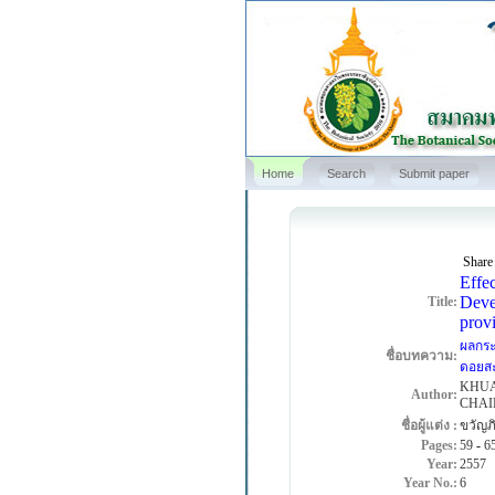
Home
Search
Submit paper
Share
Effec
Deve
Title:
prov
ผลกระ
ชื่อบทความ:
ดอยสะเ
KHUA
Author:
CHAI
ชื่อผู้แต่ง :
ขวัญภ
Pages:
59
-
6
Year:
2557
Year No.:
6