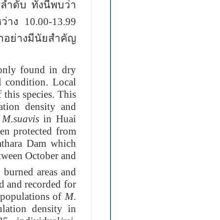
มลำดับ
ทั้งนี้พบว่า
่าง 10.00-13.99
ข้าอย่างมีนัยสำคัญ
only found in dry
l condition. Local
 this species. This
ation density and
f
M.suavis
in Huai
en protected from
mthara Dam which
tween October and
 burned areas and
d and recorded for
e populations of
M.
lation density in