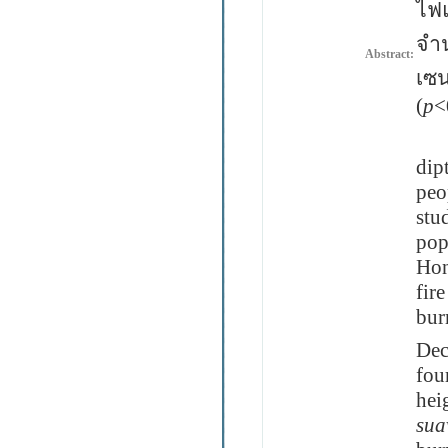
ไฟแ
จำน
Abstract:
เซน
(
p
<
Me
dip
peo
stu
pop
Hon
fir
bur
Dec
fou
hei
sua