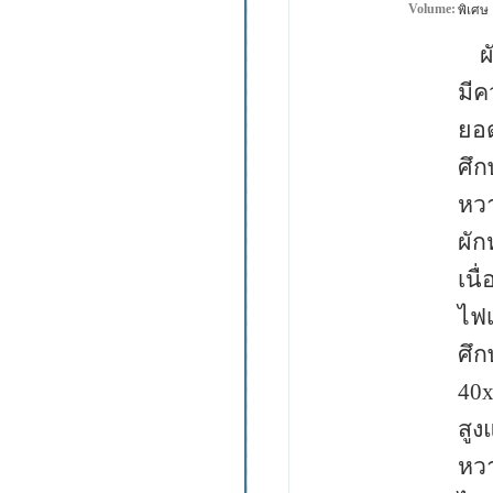
Volume:
พิเศษ
ผัก
มีค
ยอด
ศึก
หว
ผัก
เนื
ไฟเ
ศึ
40
สู
หวา