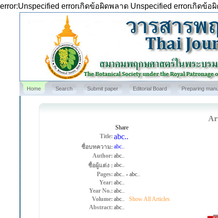
error:Unspecified errorเกิดข้อผิดพลาด Unspecified errorเกิดข้อ
Home
Search
Submit paper
Editorial Board
Preparing manu
Art
Share
abc..
Title:
abc..
ชื่อบทความ:
Author:
abc..
abc..
ชื่อผู้แต่ง :
Pages:
abc..
-
abc..
Year:
abc..
Year No.:
abc..
Volume:
abc..
Show All Articles
Abstract:
abc..