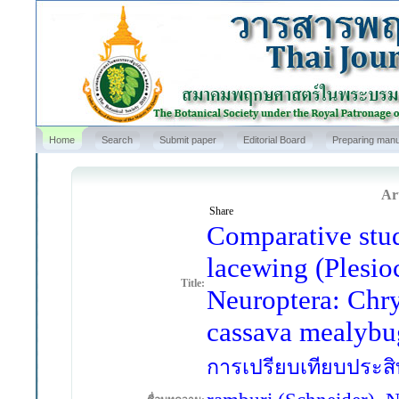
Home
Search
Submit paper
Editorial Board
Preparing manu
Art
Share
Comparative stud
lacewing (Plesio
Title:
Neuroptera: Chry
cassava mealybu
การเปรียบเทียบประสิ