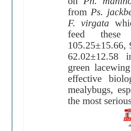
on
Ph. manih
from
Ps. jackb
F. virgata
whi
feed these
105.25±15.66, 
62.02±12.58 in
green lacewing
effective biol
mealybugs, esp
the most serious
d