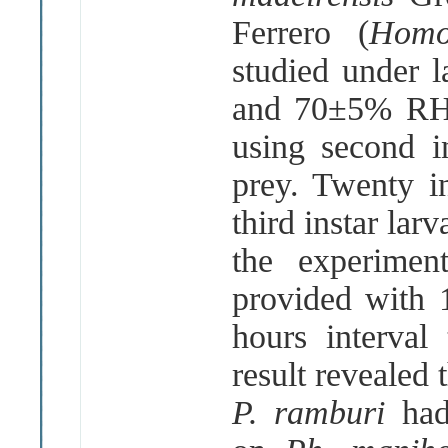
Ferrero (
Homo
studied under 
and 70±5% RH 
using second 
prey. Twenty in
third instar lar
the experime
provided with 
hours interval 
result revealed t
P. ramburi
had