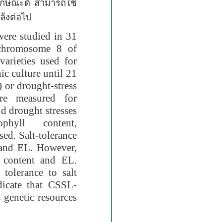
ีลักษณะดี สามารถใช้
แล้งต่อไป
ere studied in 31
chromosome 8 of
arieties used for
c culture until 21
 or drought-stress
e measured for
nd drought stresses
phyll content,
sed. Salt-tolerance
t and EL. However,
e content and EL.
olerance to salt
dicate that CSSL-
 genetic resources