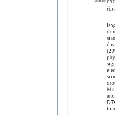
การ
Abstract:
เป็น
Phy
iso
dro
sta
day
(2
phy
si
ele
sco
dro
Mor
and
DTQ
to 