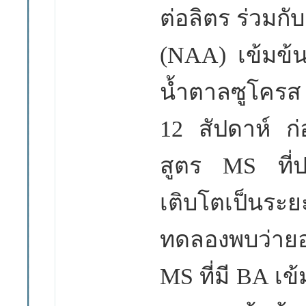
ต่อลิตร ร่วม
(NAA) เข้มข้น
น้ำตาลซูโครส
12
สัปดาห์ ก่
สูตร
MS ที่
เติบโตเป็น
ทดลองพบว่ายอดท
MS
ที่มี
BA
เข้