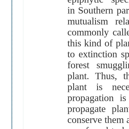
in Southern par
mutualism rel
commonly calle
this kind of pla
to extinction s
forest smuggl
plant. Thus, t
plant is nec
propagation i
propagate pla
conserve them as