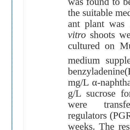
was found to be
the suitable m
ant plant was
vitro
shoots we
cultured on M
medium suppl
benzyladenine(
mg/L
α
-naphth
g/L sucrose fo
were trans
regulators (PG
weeks. The resu