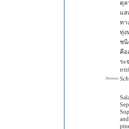
ตุล
แสล
ทาง
ทุ่
ชนิ
คือ
ระจ
trit
Sch
Abstract:
Spe
Sal
Sep
Sop
and
pin