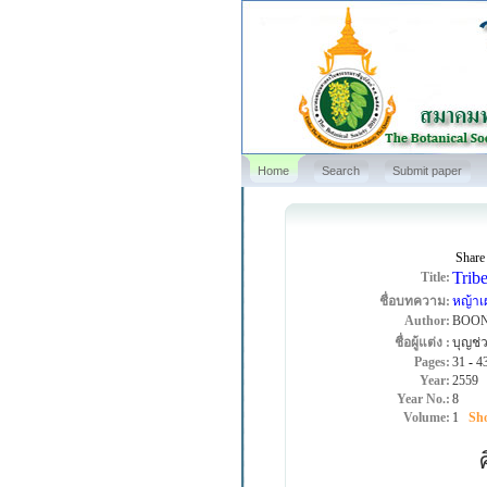
Home
Search
Submit paper
Share
Trib
Title:
ชื่อบทความ:
หญ้าเ
Author:
BOON
ชื่อผู้แต่ง :
บุญช่
Pages:
31
-
4
Year:
2559
Year No.:
8
Volume:
1
Sho
ศึ