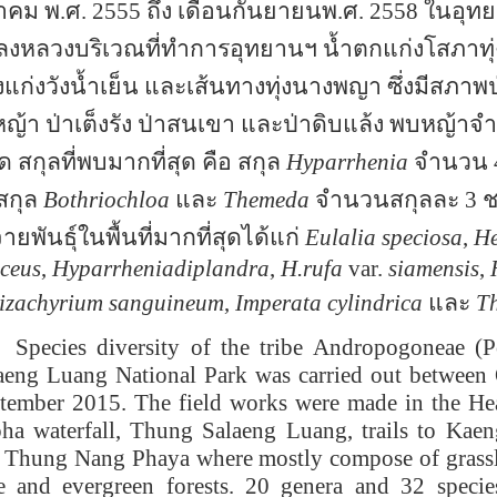
าคม พ
.
ศ
. 2555
ถึง
เดือนกันยายนพ.
ศ
. 2558
ในอุทย
งหลวงบริเวณที่ทำการอุทยานฯ น้ำตกแก่งโสภา
ท
แก่งวังน้ำเย็น และเส้นทางทุ่งนางพญา ซึ่งมีสภาพ
งหญ้า ป่าเต็งรัง ป่าสนเขา และป่าดิบแล้ง พบหญ้า
ด สกุลที่พบมากที่สุด คือ สกุล
Hyparrhenia
จำนวน 
สกุล
Bothriochloa
และ
Themeda
จำนวนสกุลละ
3
ช
ายพันธุ์ในพื้นที่มากที่สุดได้แก่
Eulalia speciosa
,
He
iceus
,
Hyparrheniadiplandra
,
H.rufa
var.
siamensis
,
izachyrium sanguineum
,
Imperata cylindrica
และ
T
cies diversity of the tribe Andropogoneae (P
aeng Luang National Park was carried out between
tember 2015. The field works were made in the He
ha waterfall, Thung Salaeng Luang, trails to K
 Thung Nang Phaya where mostly compose of grassla
e and evergreen forests. 20 genera and 32 specie