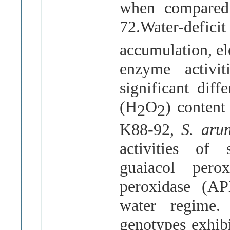
when compared
72.Water-def
accumulation, el
enzyme activi
significant dif
(H
O
) content
2
2
K88-92,
S. aru
activities of
guaiacol pero
peroxidase (A
water regime.
genotypes exhib