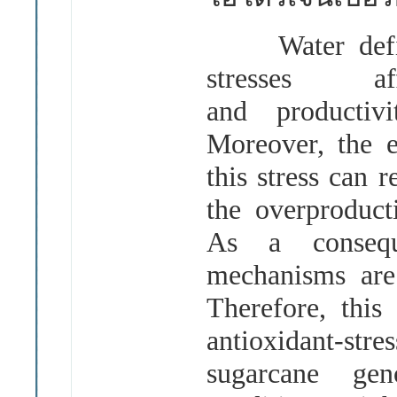
Water deficit
stresses aff
and productiv
Moreover, the e
this stress can 
the overproduct
As a conseque
mechanisms are 
Therefore, this
antioxidant-stre
sugarcane gen