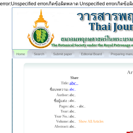
error:Unspecified errorเกิดข้อผิดพลาด Unspecified errorเกิดข้อ
Home
Search
Submit paper
Editorial Board
Preparing manu
Art
Share
abc..
Title:
abc..
ชื่อบทความ:
Author:
abc..
abc..
ชื่อผู้แต่ง :
Pages:
abc..
-
abc..
Year:
abc..
Year No.:
abc..
Volume:
abc..
Show All Articles
Abstract:
abc..