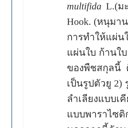
multifida
L.(ม
Hook. (หนุมาน
การทำให้แผ่
แผ่นใบ ก้านใ
ของพืชสกุลนี้
เป็นรูปตัวยู 2
ลำเลียงแบบเ
แบบพาราไซติก