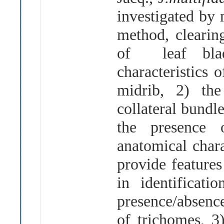
investigated by
method, clearin
of leaf blad
characteristics 
midrib, 2) the
collateral bundl
the presence o
anatomical chara
provide feature
in identificati
presence/absence
of trichomes, 3)