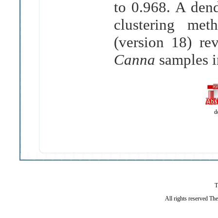
to 0.968. A de
clustering me
(version 18) re
Canna
samples i
d
T
All rights reserved Th