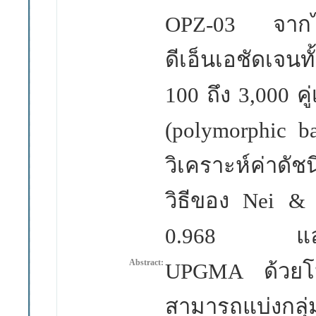
OPZ-03
จาก
ดีเอ็นเอชัดเจนท
100
ถึง 3,000
คู
(polymorphic 
วิเคราะห์ค่าดั
วิธี
ของ
Nei &
0.968
แ
Abstract:
UPGMA
ด้ว
สามารถแบ่งกลุ่