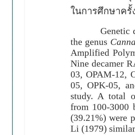
ในการศึกษาครั้ง
Genetic div
the genus
Cann
Amplified Poly
Nine decamer 
03, OPAM-12, 
05, OPK-05, an
study. A total
from 100-3000 b
(39.21%) were p
Li (1979) simila