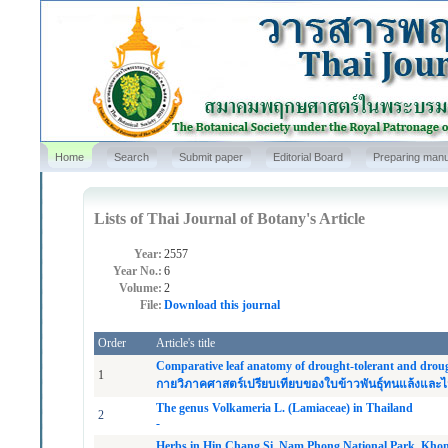
Home
Search
Submit paper
Editorial Board
Preparing manu
Lists of Thai Journal of Botany's Article
Year:
2557
Year No.:
6
Volume:
2
File:
Download this journal
Order
Article's title
Comparative leaf anatomy of drought-tolerant and drought
1
กายวิภาคศาสตร์เปรียบเทียบของใบข้าวพันธุ์ทนแล้งและไ
The genus Volkameria L. (Lamiaceae) in Thailand
2
-
Herbs in Hin Chang Si, Nam Phong National Park, Kho