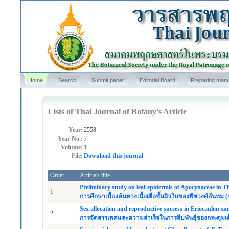
Home
Search
Submit paper
Editorial Board
Preparing manu
Lists of Thai Journal of Botany's Article
Year:
2558
Year No.:
7
Volume:
1
File:
Download this journal
Order
Article's title
Preliminary study on leaf epidermis of Apocynaceae in T
1
การศึกษาเบื้องต้นทางเนื้อเยื่อชั้นผิวใบของพืชวงศ์ลั่นท
Sex allocation and reproductive success in Eriocaulon s
2
การจัดสรรเพศและความสำเร็จในการสืบพันธุ์ของกระดุมเ