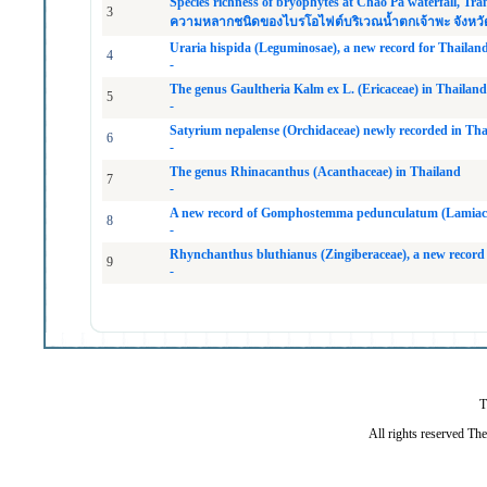
Species richness of bryophytes at Chao Pa waterfall, Tra
3
ความหลากชนิดของไบรโอไฟต์บริเวณน้ำตกเจ้าพะ จังหวั
Uraria hispida (Leguminosae), a new record for Thailan
4
-
The genus Gaultheria Kalm ex L. (Ericaceae) in Thailand
5
-
Satyrium nepalense (Orchidaceae) newly recorded in Tha
6
-
The genus Rhinacanthus (Acanthaceae) in Thailand
7
-
A new record of Gomphostemma pedunculatum (Lamiace
8
-
Rhynchanthus bluthianus (Zingiberaceae), a new record
9
-
T
All rights reserved Th