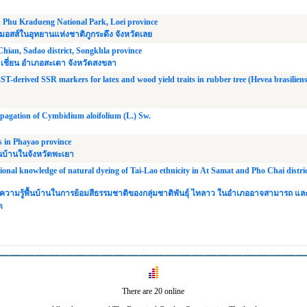
in Phu Kradueng National Park, Loei province
ส์ในอุทยานแห่งชาติภูกระดึง จังหวัดเลย
hian, Sadao district, Songkhla province
เชี่ยน อำเภอสะเดา จังหวัดสงขลา
EST-derived SSR markers for latex and wood yield traits in rubber tree (Hevea brasiliens
opagation of Cymbidium aloifolium (L.) Sw.
es in Phayao province
้นบ้านในจังหวัดพะเยา
ional knowledge of natural dyeing of Tai-Lao ethnicity in At Samat and Pho Chai distric
งค์ความรู้พื้นบ้านในการย้อมสีธรรมชาติของกลุ่มชาติพันธุ์ ไทลาว ในอำเภออาจสามารถ แ
ด
There are 20 online