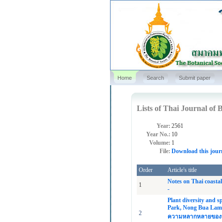
Home
Search
Submit paper
Lists of Thai Journal of B
Year:
2561
Year No.:
10
Volume:
1
File:
Download this jour
Order
Article's title
Notes on Thai coastal
1
-
Plant diversity and 
Park, Nong Bua Lam
2
ความหลากหลายของพรร