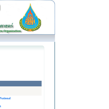
 National
ด