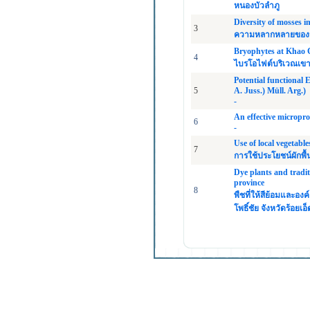
หนองบัวลำภู
Diversity of mosses 
3
ความหลากหลายของมอส
Bryophytes at Khao C
4
ไบรโอไฟต์บริเวณเขา
Potential functional 
5
A. Juss.) Müll. Arg.)
-
An effective micropr
6
-
Use of local vegetabl
7
การใช้ประโยชน์ผักพื
Dye plants and tradit
province
8
พืชที่ให้สีย้อมและอ
โพธิ์ชัย จังหวัดร้อยเอ็