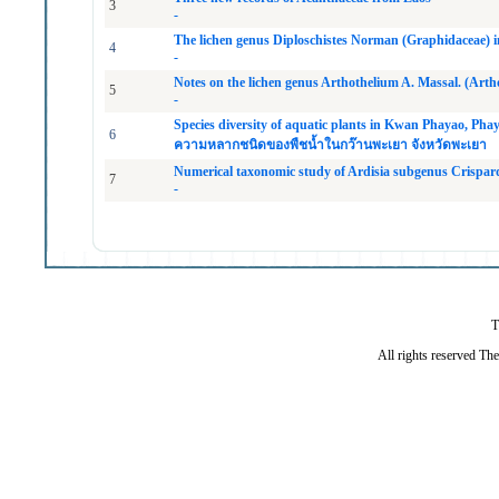
3
-
The lichen genus Diploschistes Norman (Graphidaceae) 
4
-
Notes on the lichen genus Arthothelium A. Massal. (Arth
5
-
Species diversity of aquatic plants in Kwan Phayao, Pha
6
ความหลากชนิดของพืชนํ้าในกว๊านพะเยา จังหวัดพะเยา
Numerical taxonomic study of Ardisia subgenus Crispard
7
-
T
All rights reserved Th