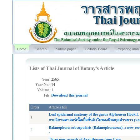
Home
Search
Submit paper
Editorial Board
Preparing manu
Lists of Thai Journal of Botany's Article
Year:
2565
Year No.:
14
Volume:
1
File:
Download this journal
Order
Article's title
Leaf epidermal anatomy of the genus Alphonsea Hook.f
1
กายวิภาคศาสตร์เนื้อเยื่อชั้นผิวใบของพืชสกุลตำหยาว (ว
Balanophora subcupularis (Balanophoraceae), a new re
2
-
Three new records of Acanthaceae from Laos