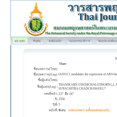
หน้าหลัก
สืบค้น
ส่งต้นฉบับ
กองบรรณาธิการ
วัตถุประสงค์แ
Share
ชื่อบทความ(ไทย):
OsNUC1 modulates the expression of ABA biosy
ชื่อบทความ(Eng):
ชื่อผู้แต่ง(ไทย):
THANIKARN UDOMCHALOTHORN1,2, S
ชื่อผู้แต่ง(Eng) :
SUPACHITRA CHADCHAWAN2,*
เลขที่หน้า:
237
ถึง
247
2556
ปี:
5
ปีที่:
ฉบับที่:
พิเศษ
แสดงบทความทั้งหมดของฉบับ