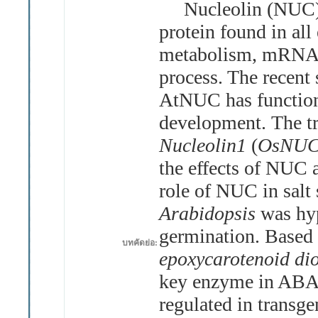
Nucleolin (NUC), t
protein found in al
metabolism, mRNA s
process. The recent
AtNUC has function
development. The t
Nucleolin1
(
OsNU
the effects of NUC a
role of NUC in salt 
Arabidopsis
was hy
germination. Based 
บทคัดย่อ:
epoxycarotenoid di
key enzyme in ABA 
regulated in transg