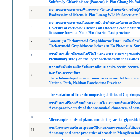
Subfamily Chloridoideae (Poaceae) in Phu Chong Na Yoi
ความหลากหลายทางชีวภาพของไลเคนในเขตรักษาพันธุ์สัตว
3
Biodiversity of lichens in Phu Luang Wildlife Sanctuary,
ความหลากหลายของไลเคนบนผิวลำต้นจันทน์ผาและจันทน์
4
Diversity of corticolous lichens on Dracaena cochinchin
limestone forest at Nong Hin district, Loei province
ไลเคนกลุ่ม Thelotremoid Graphidaceae ในเกาะพงัน จังหว
5
Thelotremoid Graphidaceae lichens in Ko Pha-ngun, Sur
การศึกษาเบื้องต้นของไพรีโนไลเคน จากเกาะต่างๆ ของป
6
Preliminary study on the Pyrenolichens from the Islands
ความสัมพันธ์ของปัจจัยสิ่งแวดล้อมบางประการกับการก
จังหวัดนครราชสีมา
7
The relationships between some environmental factors a
National Park, Nakhon Ratchasima Province
8
The variation of litter decomposing abilities of Coprino
การศึกษาเปรียบเทียบลักษณะกายวิภาคศาสตร์ของเฟิร์นบา
9
A comparative study of the anatomical characters of some
10
Microscopic study of plants containing cardiac glycoside
กายวิภาคศาสตร์และคุณสมบัติบางประการของเนื้อไม้มะม
11
Anatomy and some properties of woods in Mangifera indi