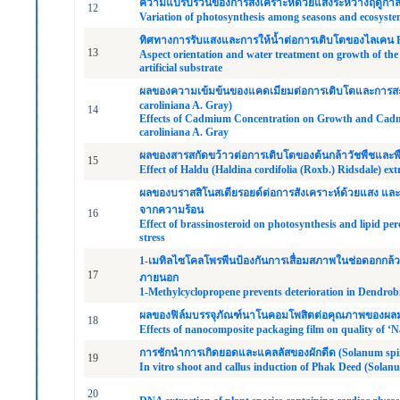
ความแปรปรวนของการสังเคราะห์ด้วยแสงระหว่างฤดูกา
12
Variation of photosynthesis among seasons and ecosystems
ทิศทางการรับแสงและการให้น้ำต่อการเติบโตของไลเคน Parm
13
Aspect orientation and water treatment on growth of the
artificial substrate
ผลของความเข้มข้นของแคดเมียมต่อการเติบโตและการสะส
caroliniana A. Gray)
14
Effects of Cadmium Concentration on Growth and Cad
caroliniana A. Gray
ผลของสารสกัดขว้าวต่อการเติบโตของต้นกล้าวัชพืชและพ
15
Effect of Haldu (Haldina cordifolia (Roxb.) Ridsdale) ex
ผลของบราสสิโนสเตียรอยด์ต่อการสังเคราะห์ด้วยแสง และล
จากความร้อน
16
Effect of brassinosteroid on photosynthesis and lipid pe
stress
1-เมทิลไซโคลโพรพีนป้องกันการเสื่อมสภาพในช่อดอกกล้วย
17
ภายนอก
1-Methylcyclopropene prevents deterioration in Dendrob
ผลของฟิล์มบรรจุภัณฑ์นาโนคอมโพสิตต่อคุณภาพของผลมะม
18
Effects of nanocomposite packaging film on quality of
การชักนำการเกิดยอดและแคลลัสของผักดีด (Solanum sp
19
In vitro shoot and callus induction of Phak Deed (Solan
20