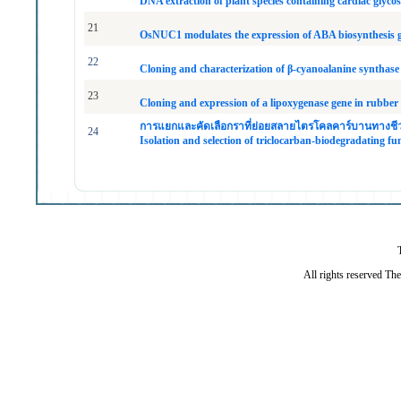
DNA extraction of plant species containing cardiac glyc
21
OsNUC1 modulates the expression of ABA biosynthesis ge
22
Cloning and characterization of β-cyanoalanine synthase 
23
Cloning and expression of a lipoxygenase gene in rubber t
การแยกและคัดเลือกราที่ย่อยสลายไตรโคลคาร์บานทางช
24
Isolation and selection of triclocarban-biodegradating fu
All rights reserved Th