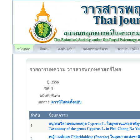
หน้าหลัก
สืบค้น
ส่งต้นฉบับ
กองบรรณาธิการ
วัตถุประสงค์แ
รายการบทความ วารสารพฤกษศาสตร์ไทย
2556
ปี:
5
ปีที่:
ฉบับที่:
พิเศษ
เอกสาร:
ดาวน์โหลดทั้งฉบับ
ลำดับ
ชื่อบทความ
อนุกรมวิธานของกกสกุล Cyperus L. ในอุทยานแห่งชาติภู
1
Taxonomy of the genus Cyperus L. in Phu Chong Na Yoi
หญ้าวงศ์ย่อย Chloridoideae (Poaceae) ในอุทยานแห่งชาต
2