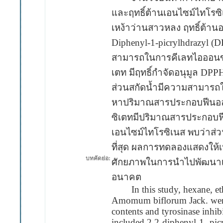
และฤทธิ์ต้านเอนไซม์ไทโรซ
เหง้าว่านสาวหลง ฤทธิ์ต้าน
Diphenyl-1-picrylhdrazyl
สามารถในการคีเลทไอออนข
เตท มีฤทธิ์กำจัดอนุมูล DPP
ส่วนสกัดน้ำมีความสามารถใ
หาปริมาณสารประกอบฟีนอลรว
ซิเตทมีปริมาณสารประกอบฟีน
เอนไซม์ไทโรซิเนส พบว่าส่วน
ที่สุด ผลการทดลองแสดงให้เ
บทคัดย่อ:
ศักยภาพในการนำไปพัฒนาเป
อนาคต
In this study, hexane, ethyl
Amomum biflorum Jack. were e
contents and tyrosinase inhibi
included 2,2-diphenyl-1- pic