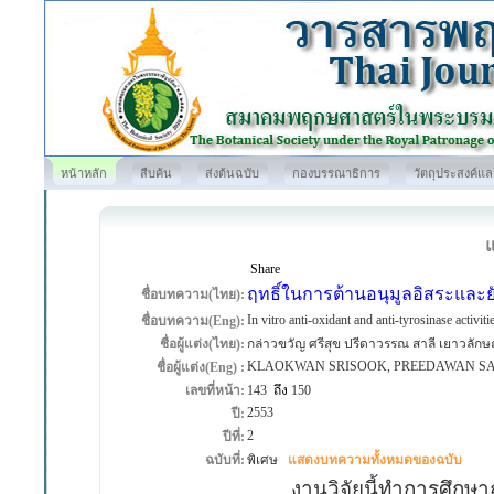
หน้าหลัก
สืบค้น
ส่งต้นฉบับ
กองบรรณาธิการ
วัตถุประสงค์แ
Share
ฤทธิ์ในการต้านอนุมูลอิสระและ
ชื่อบทความ(ไทย):
In vitro anti-oxidant and anti-tyrosinase activ
ชื่อบทความ(Eng):
ชื่อผู้แต่ง(ไทย):
กล่าวขวัญ ศรีสุข ปรีดาวรรณ สาลี เยาวลักษณ์
KLAOKWAN SRISOOK, PREEDAWAN S
ชื่อผู้แต่ง(Eng) :
เลขที่หน้า:
143
ถึง
150
2553
ปี:
2
ปีที่:
ฉบับที่:
พิเศษ
แสดงบทความทั้งหมดของฉบับ
งานวิจัยนี้ทำการศึกษาฤท