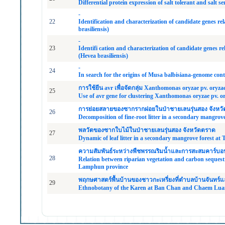
Differential protein expression of salt tolerant and salt s
-
22
Identification and characterization of candidate genes relat
brasiliensis)
-
23
Identifi cation and characterization of candidate genes rel
(Hevea brasiliensis)
-
24
In search for the origins of Musa balbisiana-genome con
การใช้ยีน avr เพื่อจัดกลุ่ม Xanthomonas oryzae pv. ory
25
Use of avr gene for clustering Xanthomonas oryzae pv. ory
การย่อยสลายของซากรากฝอยในป่าชายเลนรุ่นสอง จังหว
26
Decomposition of fine-root litter in a secondary mangrove
พลวัตของซากใบไม้ในป่าชายเลนรุ่นสอง จังหวัดตราด
27
Dynamic of leaf litter in a secondary mangrove forest at 
ความสัมพันธ์ระหว่างพืชพรรณริมน้ำและการสะสมคาร์บอ
28
Relation between riparian vegetation and carbon seques
Lamphun province
พฤกษศาสตร์พื้นบ้านของชาวกะเหรี่ยงที่ตำบลบ้านจันทร์แ
29
Ethnobotany of the Karen at Ban Chan and Chaem Luang