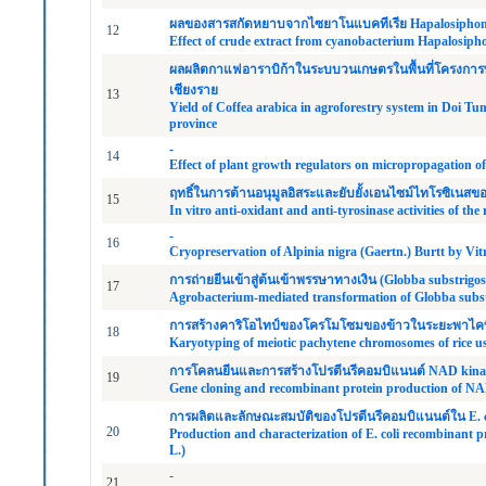
ผลของสารสกัดหยาบจากไซยาโนแบคทีเรีย Hapalosiphon
12
Effect of crude extract from cyanobacterium Hapalosiph
ผลผลิตกาแฟอาราบิก้าในระบบวนเกษตรในพื้นที่โครงการพัฒ
เชียงราย
13
Yield of Coffea arabica in agroforestry system in Doi Tu
province
-
14
Effect of plant growth regulators on micropropagation 
ฤทธิ์ในการต้านอนุมูลอิสระและยับยั้งเอนไซม์ไทโรซิเนส
15
In vitro anti-oxidant and anti-tyrosinase activities of 
-
16
Cryopreservation of Alpinia nigra (Gaertn.) Burtt by Vitr
การถ่ายยีนเข้าสู่ต้นเข้าพรรษาทางเงิน (Globba substrigo
17
Agrobacterium-mediated transformation of Globba subs
การสร้างคาริโอไทป์ของโครโมโซมของข้าวในระยะพาไคท
18
Karyotyping of meiotic pachytene chromosomes of rice u
การโคลนยีนและการสร้างโปรตีนรีคอมบิแนนต์ NAD kinase
19
Gene cloning and recombinant protein production of NAD
การผลิตและลักษณะสมบัติของโปรตีนรีคอมบิแนนต์ใน E. co
20
Production and characterization of E. coli recombinant 
L.)
-
21