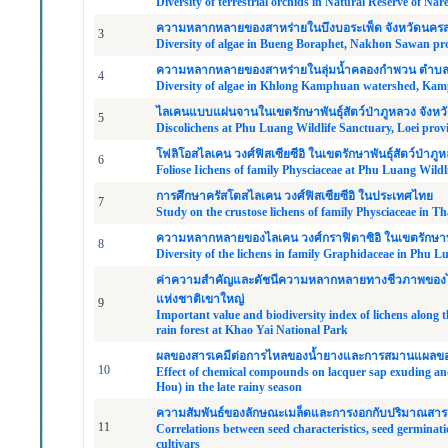
Diversity of terrestrial orchids in Natural Reserve of Na
ความหลากหลายของสาหร่ายในบึงบอระเพ็ด จังหวัดนครส
3
Diversity of algae in Bueng Boraphet, Nakhon Sawan pr
ความหลากหลายของสาหร่ายในลุ่มน้ำคลองกำพวน ตำบล
4
Diversity of algae in Khlong Kamphuan watershed, Kam
ไลเคนแบบแผ่นจานในเขตรักษาพันธุ์สัตว์ป่าภูหลวง จังหว
5
Discolichens at Phu Luang Wildlife Sanctuary, Loei prov
โฟลิโอสไลเคน วงศ์ฟิสเซียซีอิ ในเขตรักษาพันธุ์สัตว์ป่าภู
6
Foliose Iichens of family Physciaceae at Phu Luang Wildl
การศึกษาครัสโตสไลเคน วงศ์ฟิสเซียซีอิ ในประเทศไทย
7
Study on the crustose lichens of family Physciaceae in T
ความหลากหลายของไลเคน วงศ์กราฟิดาซิอิ ในเขตรักษาพันธ
8
Diversity of the lichens in family Graphidaceae in Phu L
ค่าความสำคัญและดัชนีความหลากหลายทางชีวภาพของไล
แห่งชาติเขาใหญ่
9
Important value and biodiversity index of lichens along
rain forest at Khao Yai National Park
ผลของสารเคมีต่อการไหลของน้ำยางและการสมานแผลของ
10
Effect of chemical compounds on lacquer sap exuding and
Hou) in the late rainy season
ความสัมพันธ์ของลักษณะเมล็ดและการงอกกับปริมาณสาร G
11
Correlations between seed characteristics, seed germin
cultivars